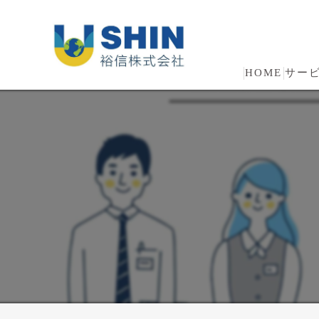
HOME
サー
人材
人材
清掃